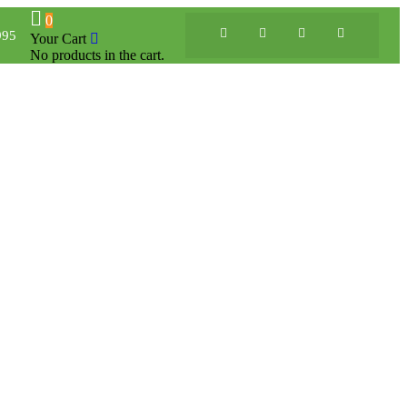
0
995
Your Cart
No products in the cart.