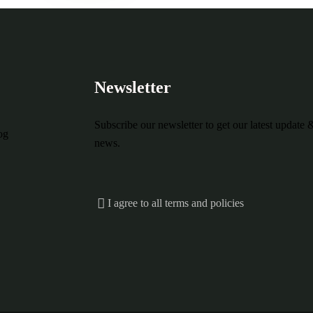
Newsletter
Subscribe our newsletter to get our latest update 
og
news.
I agree to all terms and policies