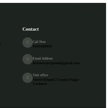
Contact
Call Now
&
9305489995
Email Address
lucknowpvcpanel@gmail.com
Visit office
Vineet Khand 2 Gomti Nagar
Lucknow