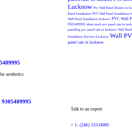
Lucknow
Pvc Wall Panel Dealers in 
Panel Installation
PVC Wall Panel Installatio
PVC Wall Pa
Wall Panel Installation lucknow
9305489995
sheet stock pvc panel rate in lu
panelling pvc panel rate in lucknow
Wall Panel
Wall PVC
Installation Services Lucknow
panel rate in lucknow
05489995
he aesthetics
 – 9305489995
Talk to an expert
+ 1- (246) 333-0089