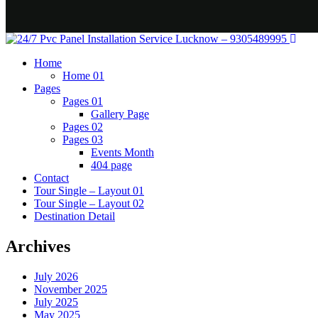
Home
Home 01
Pages
Pages 01
Gallery Page
Pages 02
Pages 03
Events Month
404 page
Contact
Tour Single – Layout 01
Tour Single – Layout 02
Destination Detail
Archives
July 2026
November 2025
July 2025
May 2025