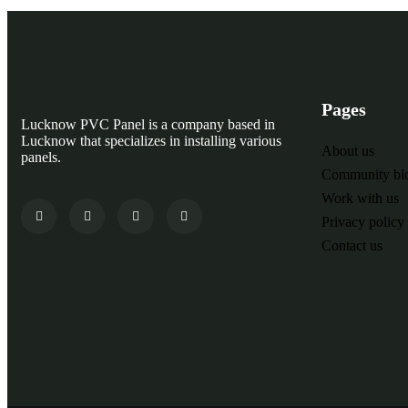
Pages
Lucknow PVC Panel is a company based in
Lucknow that specializes in installing various
About us
panels.
Community bl
Work with us
Privacy policy
Contact us