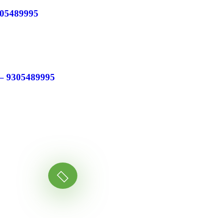
9305489995
रे – 9305489995
Ready to Get S