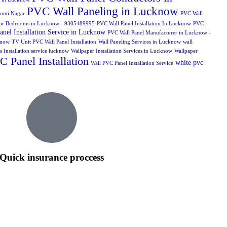
PVC Wall Paneling in Lucknow
Gomti Nagar
PVC Wall
n for Bedrooms in Lucknow - 9305489995
PVC Wall Panel Installation In Lucknow
PVC
nel Installation Service in Lucknow
PVC Wall Panel Manufacturer in Lucknow -
cknow
TV Unit PVC Wall Panel Installation
Wall Paneling Services in Lucknow
wall
s Installation service lucknow
Wallpaper Installation Services in Lucknow
Wallpaper
 Panel Installation
white pvc
Wall PVC Panel Installation Service
Quick insurance proccess